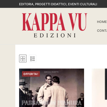
Vai
EDITORIA, PROGETTI DIDATTICI, EVENTI CULTURALI
al
contenuto
HOME
CONT
OFFERTA!