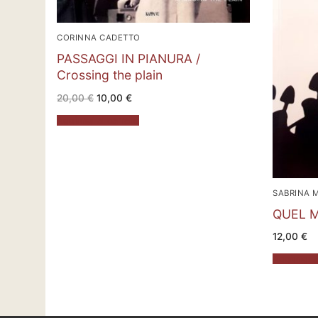
CORINNA CADETTO
PASSAGGI IN PIANURA /
Crossing the plain
Il
Il
20,00
€
10,00
€
prezzo
prezzo
originale
attuale
Aggiungi al carrello
era:
è:
20,00 €.
10,00 €.
SABRINA 
QUEL 
12,00
€
Aggiungi al