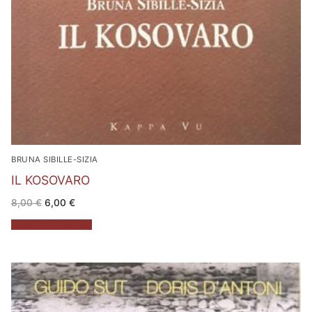
BRUNA SIBILLE-SIZIA
IL KOSOVARO
Il
Il
8,00
€
6,00
€
prezzo
prezzo
originale
attuale
Aggiungi al carrello
era:
è:
8,00 €.
6,00 €.