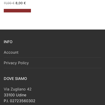
Il
Il
11,00
€
8,00
€
prezzo
prezzo
originale
attuale
Aggiungi al carrello
era:
è:
11,00 €.
8,00 €.
INFO
Account
Privacy Policy
DOVE SIAMO
Via Zugliano 42
33100 Udine
P.I. 02723560302