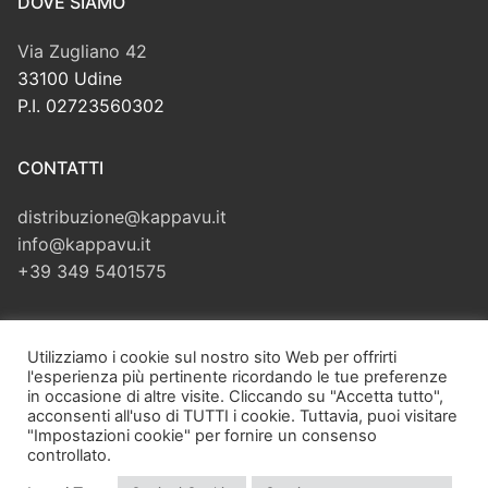
DOVE SIAMO
Via Zugliano 42
33100 Udine
P.I. 02723560302
CONTATTI
distribuzione@kappavu.it
info@kappavu.it
+39 349 5401575
CERCA
Utilizziamo i cookie sul nostro sito Web per offrirti
l'esperienza più pertinente ricordando le tue preferenze
Cerca:
in occasione di altre visite. Cliccando su "Accetta tutto",
acconsenti all'uso di TUTTI i cookie. Tuttavia, puoi visitare
"Impostazioni cookie" per fornire un consenso
controllato.