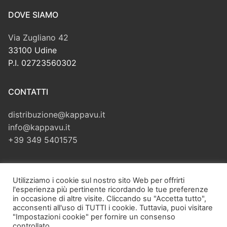
DOVE SIAMO
Via Zugliano 42
33100 Udine
P.I. 02723560302
CONTATTI
distribuzione@kappavu.it
info@kappavu.it
+39 349 5401575
CERCA
Utilizziamo i cookie sul nostro sito Web per offrirti
l'esperienza più pertinente ricordando le tue preferenze
Cerca:
in occasione di altre visite. Cliccando su "Accetta tutto",
acconsenti all'uso di TUTTI i cookie. Tuttavia, puoi visitare
"Impostazioni cookie" per fornire un consenso
controllato.