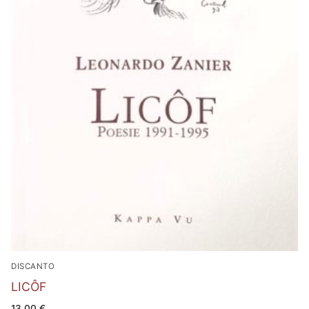
DISCANTO
LICÔF
13,00
€