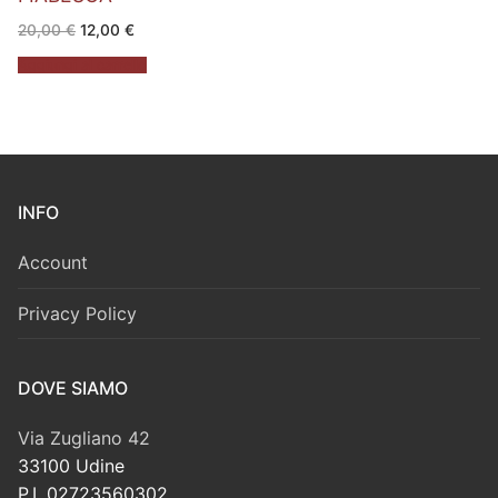
Il
Il
20,00
€
12,00
€
prezzo
prezzo
originale
attuale
Aggiungi al carrello
era:
è:
20,00 €.
12,00 €.
INFO
Account
Privacy Policy
DOVE SIAMO
Via Zugliano 42
33100 Udine
P.I. 02723560302