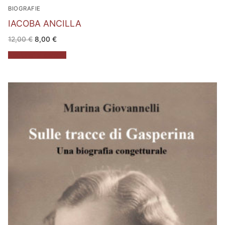
BIOGRAFIE
IACOBA ANCILLA
Il
Il
12,00
€
8,00
€
prezzo
prezzo
originale
attuale
Aggiungi al carrello
era:
è:
12,00 €.
8,00 €.