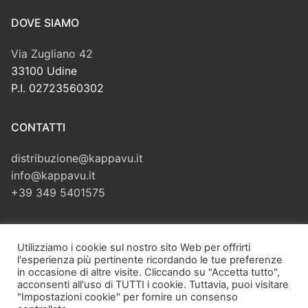
DOVE SIAMO
Via Zugliano 42
33100 Udine
P.I. 02723560302
CONTATTI
distribuzione@kappavu.it
info@kappavu.it
+39 349 5401575
CERCA
Utilizziamo i cookie sul nostro sito Web per offrirti
l'esperienza più pertinente ricordando le tue preferenze
Cerca:
in occasione di altre visite. Cliccando su "Accetta tutto",
acconsenti all'uso di TUTTI i cookie. Tuttavia, puoi visitare
"Impostazioni cookie" per fornire un consenso