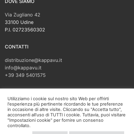
DOVE SIAMO
Via Zugliano 42
33100 Udine
P.I. 02723560302
CONTATTI
distribuzione@kappavu.it
info@kappavu.it
+39 349 5401575
CERCA
Utilizziamo i cookie sul nostro sito Web per offrirti
l'esperienza più pertinente ricordando le tue preferenze
Cerca:
in occasione di altre visite. Cliccando su "Accetta tutto",
acconsenti all'uso di TUTTI i cookie. Tuttavia, puoi visitare
"Impostazioni cookie" per fornire un consenso
controllato.