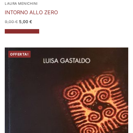
LAURA MENICHINI
INTORNO ALLO ZERO
Il
Il
9,00
€
5,00
€
prezzo
prezzo
originale
attuale
Aggiungi al carrello
era:
è:
9,00 €.
5,00 €.
OFFERTA!