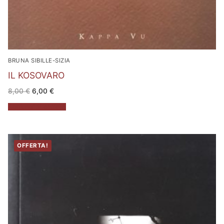
BRUNA SIBILLE-SIZIA
IL KOSOVARO
Il
Il
8,00
€
6,00
€
prezzo
prezzo
originale
attuale
Aggiungi al carrello
era:
è:
8,00 €.
6,00 €.
OFFERTA!