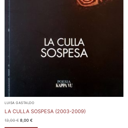
LUISA GASTALDO
LA CULLA SOSPESA (2003-2009)
Il
Il
13,00
€
8,00
€
prezzo
prezzo
originale
attuale