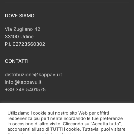
DOVE SIAMO
Via Zugliano 42
33100 Udine
P.I. 02723560302
CONTATTI
distribuzione@kappavu.it
info@kappavu.it
+39 349 5401575
CERCA
Utilizziamo i cookie sul nostro sito Web per offrirti
l'esperienza più pertinente ricordando le tue preferenze
Cerca:
in occasione di altre visite. Cliccando su "Accetta tutto",
acconsenti all'uso di TUTTI i cookie. Tuttavia, puoi visitare