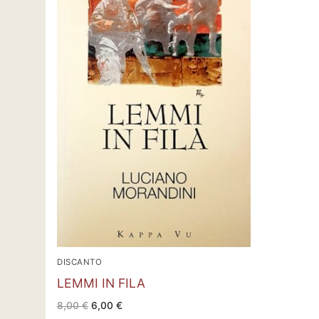
DISCANTO
LEMMI IN FILA
Il
Il
8,00
€
6,00
€
prezzo
prezzo