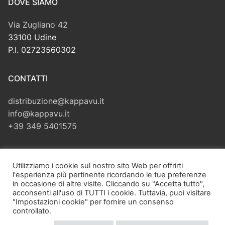
DOVE SIAMO
Via Zugliano 42
33100 Udine
P.I. 02723560302
CONTATTI
distribuzione@kappavu.it
info@kappavu.it
+39 349 5401575
CERCA
Utilizziamo i cookie sul nostro sito Web per offrirti
l'esperienza più pertinente ricordando le tue preferenze
Cerca:
in occasione di altre visite. Cliccando su "Accetta tutto",
acconsenti all'uso di TUTTI i cookie. Tuttavia, puoi visitare
"Impostazioni cookie" per fornire un consenso
controllato.