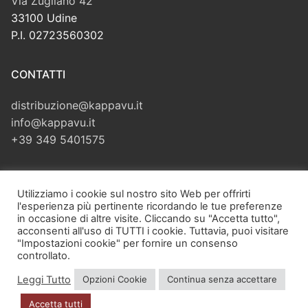
Via Zugliano 42
33100 Udine
P.I. 02723560302
CONTATTI
distribuzione@kappavu.it
info@kappavu.it
+39 349 5401575
CERCA
Utilizziamo i cookie sul nostro sito Web per offrirti
l'esperienza più pertinente ricordando le tue preferenze
Cerca:
in occasione di altre visite. Cliccando su "Accetta tutto",
acconsenti all'uso di TUTTI i cookie. Tuttavia, puoi visitare
"Impostazioni cookie" per fornire un consenso
controllato.
Leggi Tutto
Opzioni Cookie
Continua senza accettare
Copyright © 2026 Kappa Vu di Velliscig Giuliano – Via Zugliano,
42 – 33100 Udine (UD) – P.I. 02723560302 – PEC:
Accetta tutti