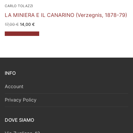
CARLO TOLAZZI
LA MINIERA E IL CANARINO (Verzegnis, 1878-79)
Il
Il
17,00
€
14,00
€
prezzo
prezzo
originale
attuale
Aggiungi al carrello
era:
è:
17,00 €.
14,00 €.
INFO
Account
Privacy Policy
DOVE SIAMO