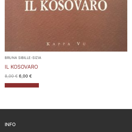
BRUNA SIBILLE-SIZIA
IL KOSOVARO
Il
Il
8,00
€
6,00
€
prezzo
prezzo
originale
attuale
Aggiungi al carrello
era:
è:
8,00 €.
6,00 €.
INFO