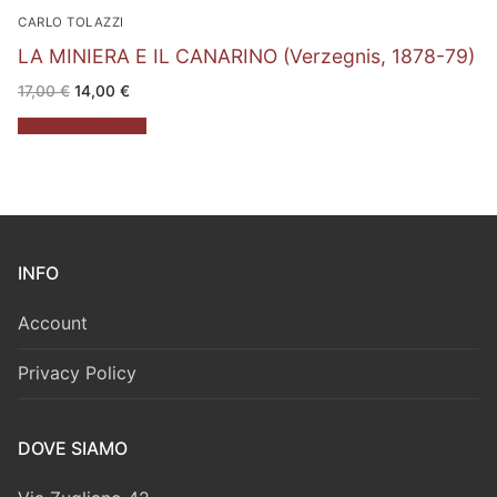
CARLO TOLAZZI
LA MINIERA E IL CANARINO (Verzegnis, 1878-79)
Il
Il
17,00
€
14,00
€
prezzo
prezzo
originale
attuale
Aggiungi al carrello
era:
è:
17,00 €.
14,00 €.
INFO
Account
Privacy Policy
DOVE SIAMO