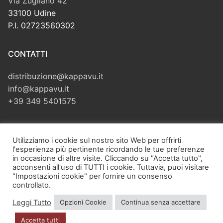
Via Zugliano 42
33100 Udine
P.I. 02723560302
CONTATTI
distribuzione@kappavu.it
info@kappavu.it
+39 349 5401575
CERCA
Utilizziamo i cookie sul nostro sito Web per offrirti
l'esperienza più pertinente ricordando le tue preferenze
Cerca:
in occasione di altre visite. Cliccando su "Accetta tutto",
acconsenti all'uso di TUTTI i cookie. Tuttavia, puoi visitare
"Impostazioni cookie" per fornire un consenso
controllato.
Leggi Tutto
Opzioni Cookie
Continua senza accettare
Copyright © 2026 Kappa Vu di Velliscig Giuliano – Via Zugliano,
42 – 33100 Udine (UD) – P.I. 02723560302 – PEC:
Accetta tutti