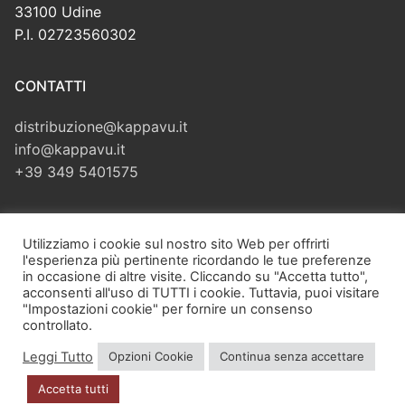
33100 Udine
P.I. 02723560302
CONTATTI
distribuzione@kappavu.it
info@kappavu.it
+39 349 5401575
CERCA
Utilizziamo i cookie sul nostro sito Web per offrirti
l'esperienza più pertinente ricordando le tue preferenze
Cerca:
in occasione di altre visite. Cliccando su "Accetta tutto",
acconsenti all'uso di TUTTI i cookie. Tuttavia, puoi visitare
"Impostazioni cookie" per fornire un consenso
controllato.
Leggi Tutto
Opzioni Cookie
Continua senza accettare
Copyright © 2026 Kappa Vu di Velliscig Giuliano – Via Zugliano,
42 – 33100 Udine (UD) – P.I. 02723560302 – PEC:
Accetta tutti
giulianovelliscig@pec.it