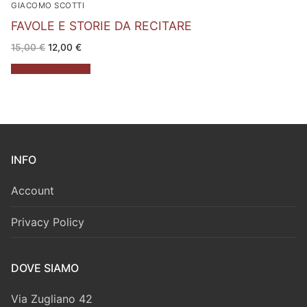
GIACOMO SCOTTI
FAVOLE E STORIE DA RECITARE
Il
Il
15,00
€
12,00
€
prezzo
prezzo
originale
attuale
Aggiungi al carrello
era:
è:
15,00 €.
12,00 €.
INFO
Account
Privacy Policy
DOVE SIAMO
Via Zugliano 42