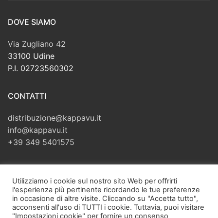
DOVE SIAMO
Via Zugliano 42
33100 Udine
P.I. 02723560302
CONTATTI
distribuzione@kappavu.it
info@kappavu.it
+39 349 5401575
CERCA
Utilizziamo i cookie sul nostro sito Web per offrirti
l'esperienza più pertinente ricordando le tue preferenze
Cerca:
in occasione di altre visite. Cliccando su "Accetta tutto",
acconsenti all'uso di TUTTI i cookie. Tuttavia, puoi visitare
"Impostazioni cookie" per fornire un consenso