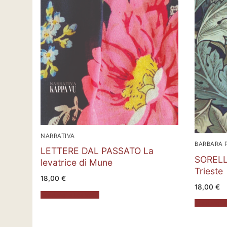
NARRATIVA
BARBARA 
LETTERE DAL PASSATO La
SORELLE
levatrice di Mune
Trieste
18,00
€
18,00
€
Aggiungi al carrello
Aggiungi al