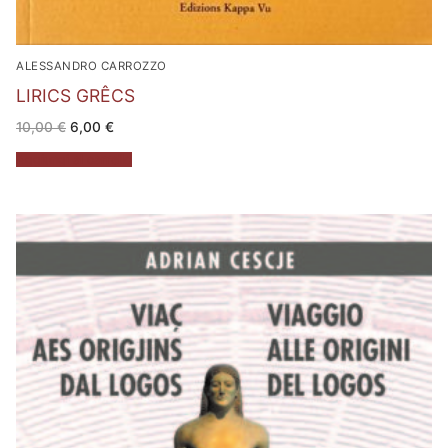
ALESSANDRO CARROZZO
LIRICS GRÊCS
Il
Il
10,00
€
6,00
€
prezzo
prezzo
originale
attuale
Aggiungi al carrello
era:
è:
10,00 €.
6,00 €.