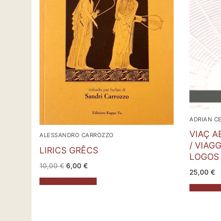
ADRIAN C
VIAÇ A
ALESSANDRO CARROZZO
/ VIAG
LIRICS GRÊCS
LOGOS
Il
Il
10,00
€
6,00
€
prezzo
prezzo
25,00
€
originale
attuale
Aggiungi al carrello
era:
è:
Aggiungi al
10,00 €.
6,00 €.