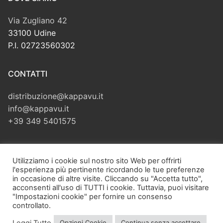
Via Zugliano 42
33100 Udine
P.I. 02723560302
CONTATTI
distribuzione@kappavu.it
info@kappavu.it
+39 349 5401575
CERCA
Utilizziamo i cookie sul nostro sito Web per offrirti
l'esperienza più pertinente ricordando le tue preferenze
Cerca:
in occasione di altre visite. Cliccando su "Accetta tutto",
acconsenti all'uso di TUTTI i cookie. Tuttavia, puoi visitare
"Impostazioni cookie" per fornire un consenso
controllato.
Leggi Tutto
Opzioni Cookie
Continua senza accettare