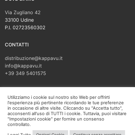
Via Zugliano 42
33100 Udine
P.I. 02723560302
CONTATTI
distribuzione@kappavu.it
info@kappavu.it
+39 349 5401575
CERCA
Utilizziamo i cookie sul nostro sito Web per offrirti
l'esperienza più pertinente ricordando le tue preferenze
Cerca:
in occasione di altre visite. Cliccando su "Accetta tutto",
acconsenti all'uso di TUTTI i cookie. Tuttavia, puoi visitare
"Impostazioni cookie" per fornire un consenso
controllato.
Leggi Tutto
Opzioni Cookie
Continua senza accettare