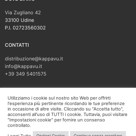
Via Zugliano 42
33100 Udine
P.I. 02723560302
CONTATTI
distribuzione@kappavu.it
info@kappavu.it
+39 349 5401575
CERCA
Utilizziamo i cookie sul nostro sito Web per offrirti
l'esperienza più pertinente ricordando le tue preferenze
Cerca:
in occasione di altre visite. Cliccando su "Accetta tutto",
acconsenti all'uso di TUTTI i cookie. Tuttavia, puoi visitare
"Impostazioni cookie" per fornire un consenso
controllato.
Leggi Tutto
Opzioni Cookie
Continua senza accettare