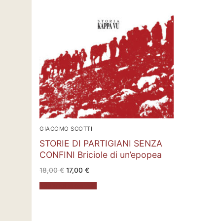
GIACOMO SCOTTI
STORIE DI PARTIGIANI SENZA
CONFINI Briciole di un’epopea
Il
Il
18,00
€
17,00
€
prezzo
prezzo
originale
attuale
Aggiungi al carrello
era:
è:
18,00 €.
17,00 €.