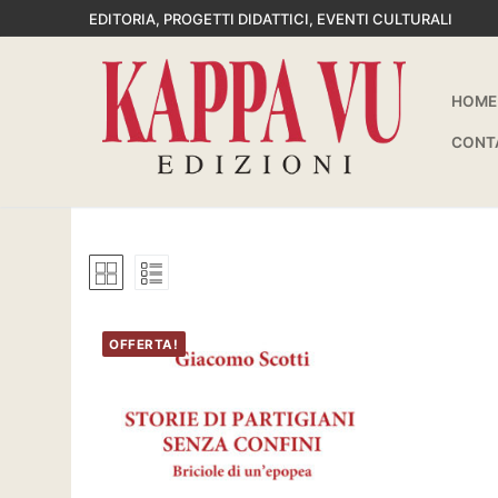
Vai
EDITORIA, PROGETTI DIDATTICI, EVENTI CULTURALI
al
contenuto
HOME
CONT
OFFERTA!