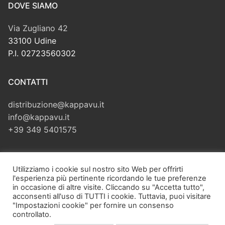
DOVE SIAMO
Via Zugliano 42
33100 Udine
P.I. 02723560302
CONTATTI
distribuzione@kappavu.it
info@kappavu.it
+39 349 5401575
CERCA
Utilizziamo i cookie sul nostro sito Web per offrirti
l'esperienza più pertinente ricordando le tue preferenze
Cerca:
in occasione di altre visite. Cliccando su "Accetta tutto",
acconsenti all'uso di TUTTI i cookie. Tuttavia, puoi visitare
"Impostazioni cookie" per fornire un consenso
controllato.