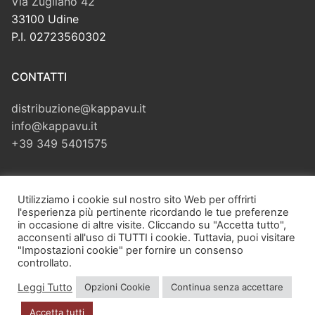
Via Zugliano 42
33100 Udine
P.I. 02723560302
CONTATTI
distribuzione@kappavu.it
info@kappavu.it
+39 349 5401575
CERCA
Utilizziamo i cookie sul nostro sito Web per offrirti
l'esperienza più pertinente ricordando le tue preferenze
Cerca:
in occasione di altre visite. Cliccando su "Accetta tutto",
acconsenti all'uso di TUTTI i cookie. Tuttavia, puoi visitare
"Impostazioni cookie" per fornire un consenso
controllato.
Leggi Tutto
Opzioni Cookie
Continua senza accettare
Copyright © 2026 Kappa Vu di Velliscig Giuliano – Via Zugliano,
42 – 33100 Udine (UD) – P.I. 02723560302 – PEC:
Accetta tutti